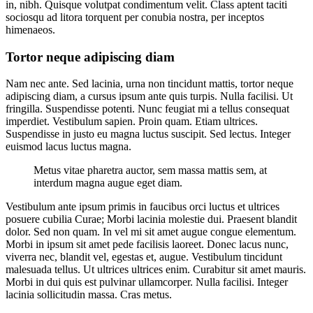
in, nibh. Quisque volutpat condimentum velit. Class aptent taciti
sociosqu ad litora torquent per conubia nostra, per inceptos
himenaeos.
Tortor neque adipiscing diam
Nam nec ante. Sed lacinia, urna non tincidunt mattis, tortor neque
adipiscing diam, a cursus ipsum ante quis turpis. Nulla facilisi. Ut
fringilla. Suspendisse potenti. Nunc feugiat mi a tellus consequat
imperdiet. Vestibulum sapien. Proin quam. Etiam ultrices.
Suspendisse in justo eu magna luctus suscipit. Sed lectus. Integer
euismod lacus luctus magna.
Metus vitae pharetra auctor, sem massa mattis sem, at
interdum magna augue eget diam.
Vestibulum ante ipsum primis in faucibus orci luctus et ultrices
posuere cubilia Curae; Morbi lacinia molestie dui. Praesent blandit
dolor. Sed non quam. In vel mi sit amet augue congue elementum.
Morbi in ipsum sit amet pede facilisis laoreet. Donec lacus nunc,
viverra nec, blandit vel, egestas et, augue. Vestibulum tincidunt
malesuada tellus. Ut ultrices ultrices enim. Curabitur sit amet mauris.
Morbi in dui quis est pulvinar ullamcorper. Nulla facilisi. Integer
lacinia sollicitudin massa. Cras metus.