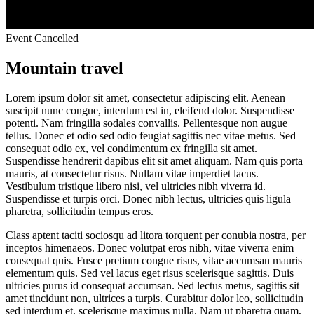
Event Cancelled
Mountain travel
Lorem ipsum dolor sit amet, consectetur adipiscing elit. Aenean
suscipit nunc congue, interdum est in, eleifend dolor. Suspendisse
potenti. Nam fringilla sodales convallis. Pellentesque non augue
tellus. Donec et odio sed odio feugiat sagittis nec vitae metus. Sed
consequat odio ex, vel condimentum ex fringilla sit amet.
Suspendisse hendrerit dapibus elit sit amet aliquam. Nam quis porta
mauris, at consectetur risus. Nullam vitae imperdiet lacus.
Vestibulum tristique libero nisi, vel ultricies nibh viverra id.
Suspendisse et turpis orci. Donec nibh lectus, ultricies quis ligula
pharetra, sollicitudin tempus eros.
Class aptent taciti sociosqu ad litora torquent per conubia nostra, per
inceptos himenaeos. Donec volutpat eros nibh, vitae viverra enim
consequat quis. Fusce pretium congue risus, vitae accumsan mauris
elementum quis. Sed vel lacus eget risus scelerisque sagittis. Duis
ultricies purus id consequat accumsan. Sed lectus metus, sagittis sit
amet tincidunt non, ultrices a turpis. Curabitur dolor leo, sollicitudin
sed interdum et, scelerisque maximus nulla. Nam ut pharetra quam,