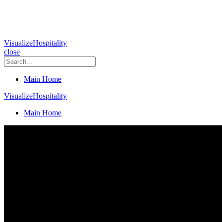
VisualizeHospitality
close
Main Home
VisualizeHospitality
Main Home