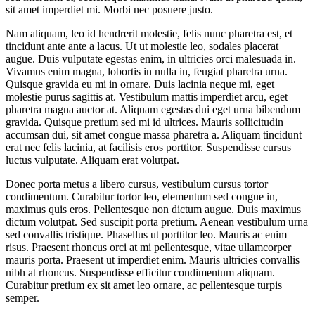
sit amet imperdiet mi. Morbi nec posuere justo.
Nam aliquam, leo id hendrerit molestie, felis nunc pharetra est, et
tincidunt ante ante a lacus. Ut ut molestie leo, sodales placerat
augue. Duis vulputate egestas enim, in ultricies orci malesuada in.
Vivamus enim magna, lobortis in nulla in, feugiat pharetra urna.
Quisque gravida eu mi in ornare. Duis lacinia neque mi, eget
molestie purus sagittis at. Vestibulum mattis imperdiet arcu, eget
pharetra magna auctor at. Aliquam egestas dui eget urna bibendum
gravida. Quisque pretium sed mi id ultrices. Mauris sollicitudin
accumsan dui, sit amet congue massa pharetra a. Aliquam tincidunt
erat nec felis lacinia, at facilisis eros porttitor. Suspendisse cursus
luctus vulputate. Aliquam erat volutpat.
Donec porta metus a libero cursus, vestibulum cursus tortor
condimentum. Curabitur tortor leo, elementum sed congue in,
maximus quis eros. Pellentesque non dictum augue. Duis maximus
dictum volutpat. Sed suscipit porta pretium. Aenean vestibulum urna
sed convallis tristique. Phasellus ut porttitor leo. Mauris ac enim
risus. Praesent rhoncus orci at mi pellentesque, vitae ullamcorper
mauris porta. Praesent ut imperdiet enim. Mauris ultricies convallis
nibh at rhoncus. Suspendisse efficitur condimentum aliquam.
Curabitur pretium ex sit amet leo ornare, ac pellentesque turpis
semper.