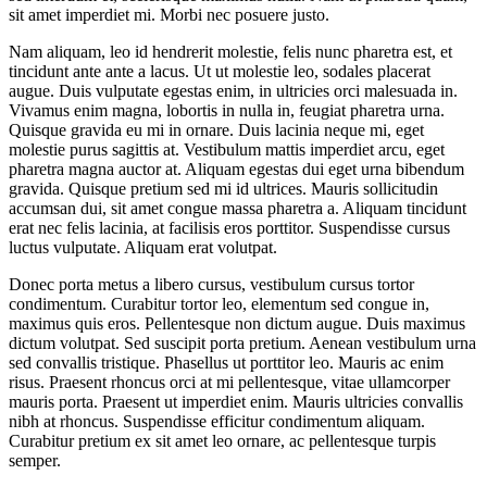
sit amet imperdiet mi. Morbi nec posuere justo.
Nam aliquam, leo id hendrerit molestie, felis nunc pharetra est, et
tincidunt ante ante a lacus. Ut ut molestie leo, sodales placerat
augue. Duis vulputate egestas enim, in ultricies orci malesuada in.
Vivamus enim magna, lobortis in nulla in, feugiat pharetra urna.
Quisque gravida eu mi in ornare. Duis lacinia neque mi, eget
molestie purus sagittis at. Vestibulum mattis imperdiet arcu, eget
pharetra magna auctor at. Aliquam egestas dui eget urna bibendum
gravida. Quisque pretium sed mi id ultrices. Mauris sollicitudin
accumsan dui, sit amet congue massa pharetra a. Aliquam tincidunt
erat nec felis lacinia, at facilisis eros porttitor. Suspendisse cursus
luctus vulputate. Aliquam erat volutpat.
Donec porta metus a libero cursus, vestibulum cursus tortor
condimentum. Curabitur tortor leo, elementum sed congue in,
maximus quis eros. Pellentesque non dictum augue. Duis maximus
dictum volutpat. Sed suscipit porta pretium. Aenean vestibulum urna
sed convallis tristique. Phasellus ut porttitor leo. Mauris ac enim
risus. Praesent rhoncus orci at mi pellentesque, vitae ullamcorper
mauris porta. Praesent ut imperdiet enim. Mauris ultricies convallis
nibh at rhoncus. Suspendisse efficitur condimentum aliquam.
Curabitur pretium ex sit amet leo ornare, ac pellentesque turpis
semper.