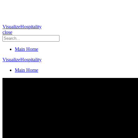
VisualizeHospitality
close
Main Home
VisualizeHospitality
Main Home