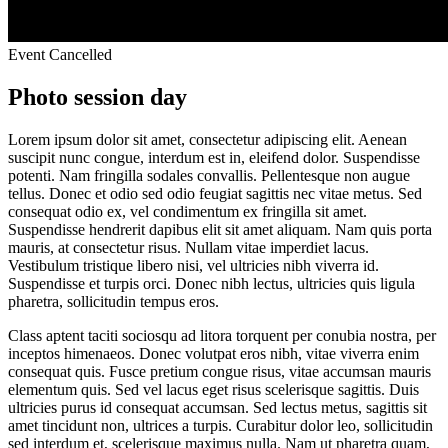
Event Cancelled
Photo session day
Lorem ipsum dolor sit amet, consectetur adipiscing elit. Aenean
suscipit nunc congue, interdum est in, eleifend dolor. Suspendisse
potenti. Nam fringilla sodales convallis. Pellentesque non augue
tellus. Donec et odio sed odio feugiat sagittis nec vitae metus. Sed
consequat odio ex, vel condimentum ex fringilla sit amet.
Suspendisse hendrerit dapibus elit sit amet aliquam. Nam quis porta
mauris, at consectetur risus. Nullam vitae imperdiet lacus.
Vestibulum tristique libero nisi, vel ultricies nibh viverra id.
Suspendisse et turpis orci. Donec nibh lectus, ultricies quis ligula
pharetra, sollicitudin tempus eros.
Class aptent taciti sociosqu ad litora torquent per conubia nostra, per
inceptos himenaeos. Donec volutpat eros nibh, vitae viverra enim
consequat quis. Fusce pretium congue risus, vitae accumsan mauris
elementum quis. Sed vel lacus eget risus scelerisque sagittis. Duis
ultricies purus id consequat accumsan. Sed lectus metus, sagittis sit
amet tincidunt non, ultrices a turpis. Curabitur dolor leo, sollicitudin
sed interdum et, scelerisque maximus nulla. Nam ut pharetra quam,