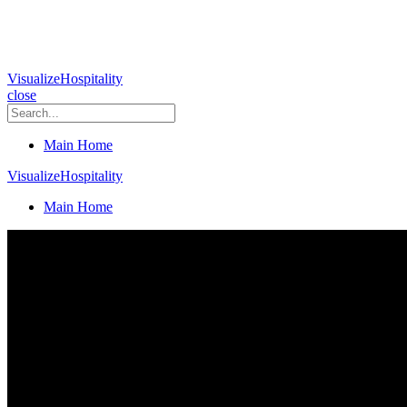
VisualizeHospitality
close
Main Home
VisualizeHospitality
Main Home