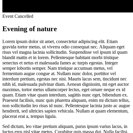
Event Cancelled
Evening of nature
Lorem ipsum dolor sit amet, consectetur adipiscing elit. Etiam
gravida tortor metus, ut viverra odio consequat nec. Aliquam eget
risus vel magna lacinia sollicitudin. Suspendisse vel ipsum id quam
blandit mattis et in lorem. Pellentesque habitant morbi tristique
senectus et netus et malesuada fames ac turpis egestas. Integer
semper lobortis semper. Nam tristique accumsan metus, vel
fermentum augue congue at. Nullam nunc dolor, porttitor vel
interdum pretium, egestas nec nisi. Mauris lacus sem, tincidunt nec
nibh id, malesuada pulvinar diam. Aenean dignissim, mi eget auctor
maximus, tortor metus ullamcorper lectus, eget ornare neque ex id
quam. Etiam vitae quam interdum, sagittis nunc eget, bibendum ex.
Praesent facilisis, nunc quis pharetra aliquam, enim mi dictum tellus,
non sollicitudin leo risus id nunc. Pellentesque lacinia justo ac augue
hendrerit, sed ultricies sapien vehicula. Nullam at quam elementum,
placerat erat a, tempus ligula.
Sed dictum, leo vitae pretium aliquam, purus ipsum varius lacus, in
luctus eros nisl vitae metus. Curabitur quis massa dui. Nulla facilisi.