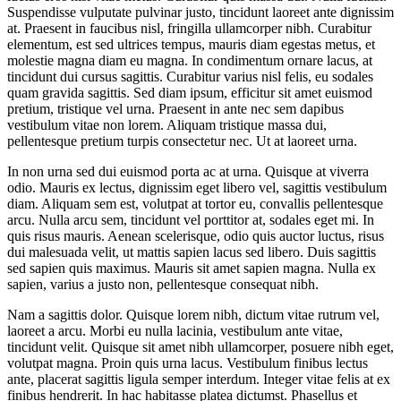
Suspendisse vulputate pulvinar justo, tincidunt laoreet ante dignissim
at. Praesent in faucibus nisl, fringilla ullamcorper nibh. Curabitur
elementum, est sed ultrices tempus, mauris diam egestas metus, et
molestie magna diam eu magna. In condimentum ornare lacus, at
tincidunt dui cursus sagittis. Curabitur varius nisl felis, eu sodales
quam gravida sagittis. Sed diam ipsum, efficitur sit amet euismod
pretium, tristique vel urna. Praesent in ante nec sem dapibus
vestibulum vitae non lorem. Aliquam tristique massa dui,
pellentesque pretium turpis consectetur nec. Ut at laoreet urna.
In non urna sed dui euismod porta ac at urna. Quisque at viverra
odio. Mauris ex lectus, dignissim eget libero vel, sagittis vestibulum
diam. Aliquam sem est, volutpat at tortor eu, convallis pellentesque
arcu. Nulla arcu sem, tincidunt vel porttitor at, sodales eget mi. In
quis risus mauris. Aenean scelerisque, odio quis auctor luctus, risus
dui malesuada velit, ut mattis sapien lacus sed libero. Duis sagittis
sed sapien quis maximus. Mauris sit amet sapien magna. Nulla ex
sapien, varius a justo non, pellentesque consequat nibh.
Nam a sagittis dolor. Quisque lorem nibh, dictum vitae rutrum vel,
laoreet a arcu. Morbi eu nulla lacinia, vestibulum ante vitae,
tincidunt velit. Quisque sit amet nibh ullamcorper, posuere nibh eget,
volutpat magna. Proin quis urna lacus. Vestibulum finibus lectus
ante, placerat sagittis ligula semper interdum. Integer vitae felis at ex
finibus hendrerit. In hac habitasse platea dictumst. Phasellus et