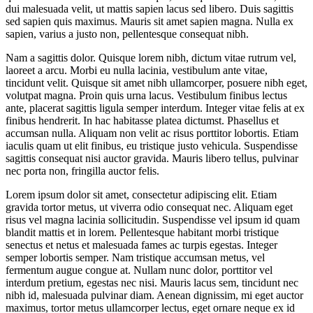
dui malesuada velit, ut mattis sapien lacus sed libero. Duis sagittis
sed sapien quis maximus. Mauris sit amet sapien magna. Nulla ex
sapien, varius a justo non, pellentesque consequat nibh.
Nam a sagittis dolor. Quisque lorem nibh, dictum vitae rutrum vel,
laoreet a arcu. Morbi eu nulla lacinia, vestibulum ante vitae,
tincidunt velit. Quisque sit amet nibh ullamcorper, posuere nibh eget,
volutpat magna. Proin quis urna lacus. Vestibulum finibus lectus
ante, placerat sagittis ligula semper interdum. Integer vitae felis at ex
finibus hendrerit. In hac habitasse platea dictumst. Phasellus et
accumsan nulla. Aliquam non velit ac risus porttitor lobortis. Etiam
iaculis quam ut elit finibus, eu tristique justo vehicula. Suspendisse
sagittis consequat nisi auctor gravida. Mauris libero tellus, pulvinar
nec porta non, fringilla auctor felis.
Lorem ipsum dolor sit amet, consectetur adipiscing elit. Etiam
gravida tortor metus, ut viverra odio consequat nec. Aliquam eget
risus vel magna lacinia sollicitudin. Suspendisse vel ipsum id quam
blandit mattis et in lorem. Pellentesque habitant morbi tristique
senectus et netus et malesuada fames ac turpis egestas. Integer
semper lobortis semper. Nam tristique accumsan metus, vel
fermentum augue congue at. Nullam nunc dolor, porttitor vel
interdum pretium, egestas nec nisi. Mauris lacus sem, tincidunt nec
nibh id, malesuada pulvinar diam. Aenean dignissim, mi eget auctor
maximus, tortor metus ullamcorper lectus, eget ornare neque ex id