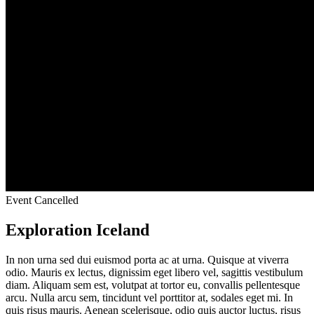
Event Cancelled
Exploration Iceland
In non urna sed dui euismod porta ac at urna. Quisque at viverra
odio. Mauris ex lectus, dignissim eget libero vel, sagittis vestibulum
diam. Aliquam sem est, volutpat at tortor eu, convallis pellentesque
arcu. Nulla arcu sem, tincidunt vel porttitor at, sodales eget mi. In
quis risus mauris. Aenean scelerisque, odio quis auctor luctus, risus