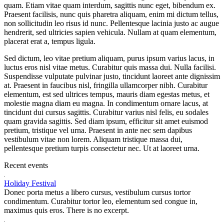
quam. Etiam vitae quam interdum, sagittis nunc eget, bibendum ex.
Praesent facilisis, nunc quis pharetra aliquam, enim mi dictum tellus,
non sollicitudin leo risus id nunc. Pellentesque lacinia justo ac augue
hendrerit, sed ultricies sapien vehicula. Nullam at quam elementum,
placerat erat a, tempus ligula.
Sed dictum, leo vitae pretium aliquam, purus ipsum varius lacus, in
luctus eros nisl vitae metus. Curabitur quis massa dui. Nulla facilisi.
Suspendisse vulputate pulvinar justo, tincidunt laoreet ante dignissim
at. Praesent in faucibus nisl, fringilla ullamcorper nibh. Curabitur
elementum, est sed ultrices tempus, mauris diam egestas metus, et
molestie magna diam eu magna. In condimentum ornare lacus, at
tincidunt dui cursus sagittis. Curabitur varius nisl felis, eu sodales
quam gravida sagittis. Sed diam ipsum, efficitur sit amet euismod
pretium, tristique vel urna. Praesent in ante nec sem dapibus
vestibulum vitae non lorem. Aliquam tristique massa dui,
pellentesque pretium turpis consectetur nec. Ut at laoreet urna.
Recent events
Holiday Festival
Donec porta metus a libero cursus, vestibulum cursus tortor
condimentum. Curabitur tortor leo, elementum sed congue in,
maximus quis eros. There is no excerpt.