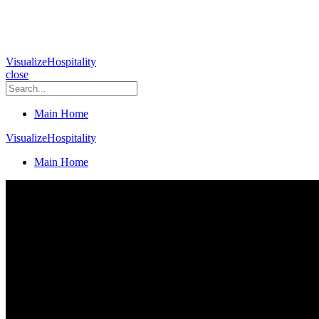
VisualizeHospitality
close
Main Home
VisualizeHospitality
Main Home