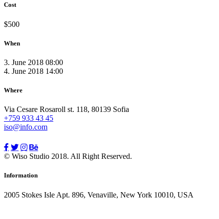
Cost
$500
When
3. June 2018 08:00
4. June 2018 14:00
Where
Via Cesare Rosaroll st. 118, 80139 Sofia
+759 933 43 45
iso@info.com
© Wiso Studio 2018. All Right Reserved.
Information
2005 Stokes Isle Apt. 896, Venaville, New York 10010, USA